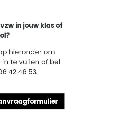
vzw in jouw klas of
ol?
nop hieronder om
 in te vullen of bel
96 42 46 53.
anvraagformulier