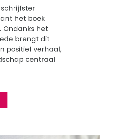
chrijfster
ant het boek
’. Ondanks het
de brengt dit
 positief verhaal,
dschap centraal
s