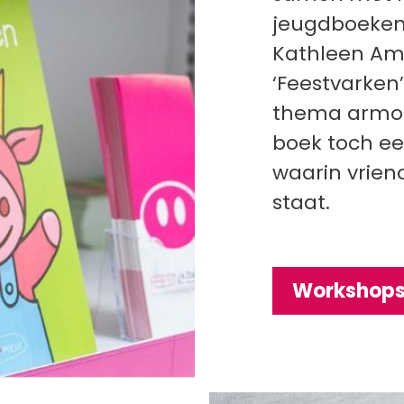
jeugdboekens
Kathleen Am
‘Feestvarken
thema armoe
boek toch een
waarin vrien
staat.
Workshop