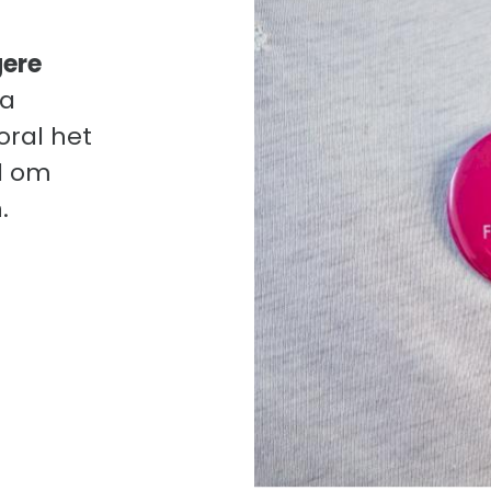
gere
ma
oral het
nd om
.