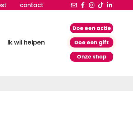
est
contact
Doe een actie
Ik wil helpen
Doe een gift
Onze shop