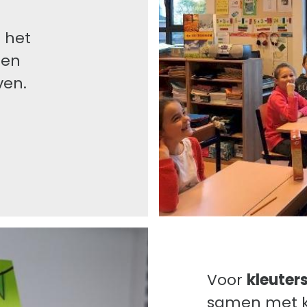
 het
 en
ven.
Voor
kleuter
samen met k