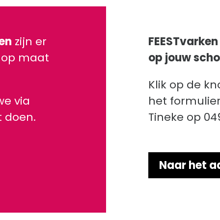
en
zijn er
FEESTvarken 
 op maat
op jouw scho
Klik op de k
we via
het formulier
t doen.
Tineke op 04
Naar het a