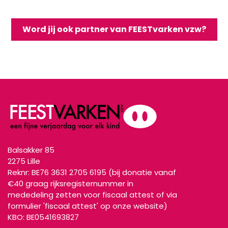
Word jij ook partner van FEESTvarken vzw?
Balsakker 85
2
275 Lille
Reknr: BE76 3631 2705 6195 (bij donatie vanaf
€40 graag rijksregisternummer in
mededeling zetten voor fiscaal attest of via
formulier 'fiscaal attest' op onze website)
KBO: BE0541693827